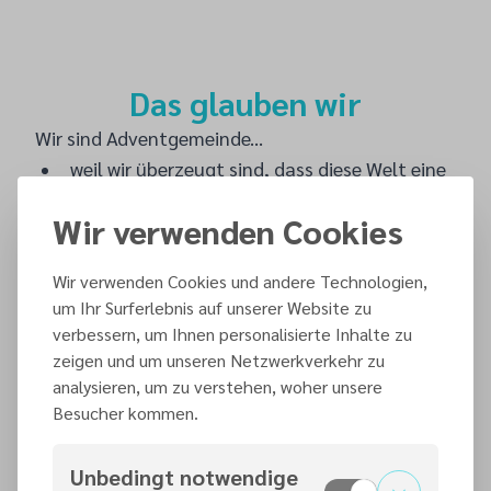
Das glauben wir
Wir sind Adventgemeinde...
weil wir überzeugt sind, dass diese Welt eine
Hoffnung braucht,
Wir verwenden Cookies
weil wir glauben, dass diese Hoffnung nur
durch Jesus kommt,
Wir verwenden Cookies und andere Technologien,
weil wir glauben, dass sich diese Hoffnung
um Ihr Surferlebnis auf unserer Website zu
schon in diesem Leben auswirken kann,
verbessern, um Ihnen personalisierte Inhalte zu
weil wir diese Hoffnung durch Gemeinschaft
zeigen und um unseren Netzwerkverkehr zu
festigen wollen,
analysieren, um zu verstehen, woher unsere
Besucher kommen.
weil wir diese Hoffnung an jeden Suchenden
weitergeben wollen, auch an dich und
Unbedingt notwendige
weil wir überzeugt sind, dass es sich lohnt